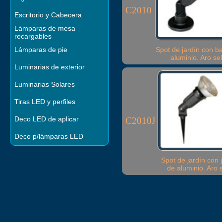
C2010
Escritorio y Cabecera
Lámparas de mesa
recargables
Lámparas de pie
Spot de jardín con b
aluminio. Aro se
Luminarias de exterior
Luminarias Solares
Tiras LED y perfiles
Deco LED de aplicar
C2010J
Deco p/lámparas LED
Spot de jardín con 
de aluminio. Aro 